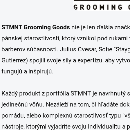
STMNT Grooming Goods
nie je len ďalšia znač
pánskej starostlivosti, ktorý vznikol pod rukami
barberov súčasnosti. Julius Cvesar, Sofie "Sta
Gutierrez) spojili svoje sily a expertízu, aby vyt
fungujú a inšpirujú.
Každý produkt z portfólia STMNT je navrhnutý s
jedinečnú vôňu. Nezáleží na tom, či hľadáte dok
pomádu, alebo komplexnú starostlivosť typu "
nástroje, ktorými vyjadríte svoju individualitu a