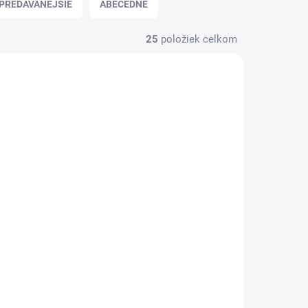
PREDÁVANEJŠIE
ABECEDNE
25
položiek celkom
NOVINKA
KLADOM
SKLADOM
(1 KS)
(1 KS)
lenie
STMNT Lotion po
holení 100ml
€19,90