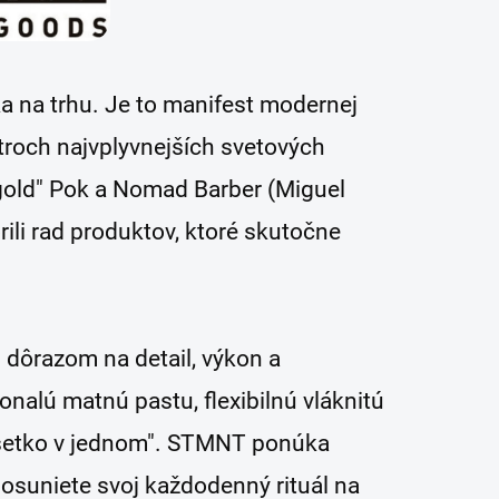
ka na trhu. Je to manifest modernej
 troch najvplyvnejších svetových
ygold" Pok a Nomad Barber (Miguel
vorili rad produktov, ktoré skutočne
 dôrazom na detail, výkon a
onalú matnú pastu, flexibilnú vláknitú
všetko v jednom". STMNT ponúka
 posuniete svoj každodenný rituál na