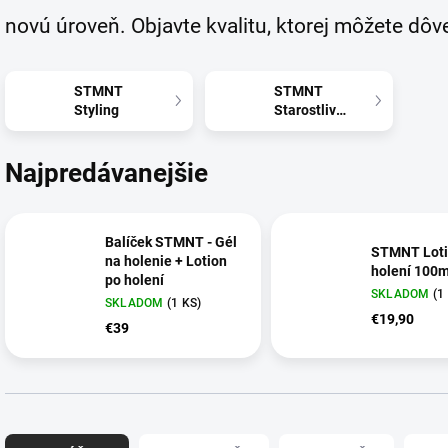
novú úroveň. Objavte kvalitu, ktorej môžete dôv
STMNT
STMNT
Styling
Starostlivosť
Najpredávanejšie
Balíček STMNT - Gél
STMNT Loti
na holenie + Lotion
holení 100m
po holení
SKLADOM
(1
SKLADOM
(1 KS)
€19,90
€39
R
a