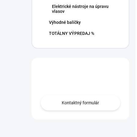
Elektrické nástroje na úpravu
vlasov
Výhodné balíčky
TOTÁLNY VÝPREDAJ %
Máte otázku?
Obráťte sa na nás.
Kontaktný formulár