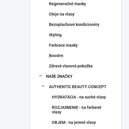
Regeneračné masky
e
l
Oleje na vlasy
Bezoplachové kondicionéry
Styling
Farbiace masky
Boostre
Zdravá vlasová pokožka
NAŠE ZNAČKY
AUTHENTIC BEAUTY CONCEPT
HYDRATÁCIA - na suché vlasy
ROZJASNENIE - na farbené
vlasy
OBJEM - na jemné vlasy