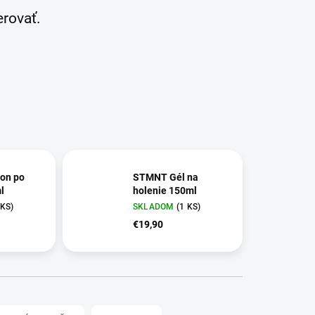
erovať.
on po
STMNT Gél na
l
holenie 150ml
 KS)
SKLADOM
(1 KS)
€19,90