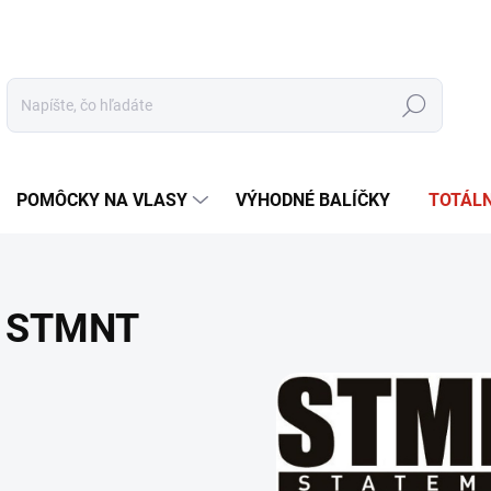
tudio
Oficiálna distribúcia
Obchodné podmienky
Reklamácia
Hľadať
POMÔCKY NA VLASY
VÝHODNÉ BALÍČKY
TOTÁLN
STMNT