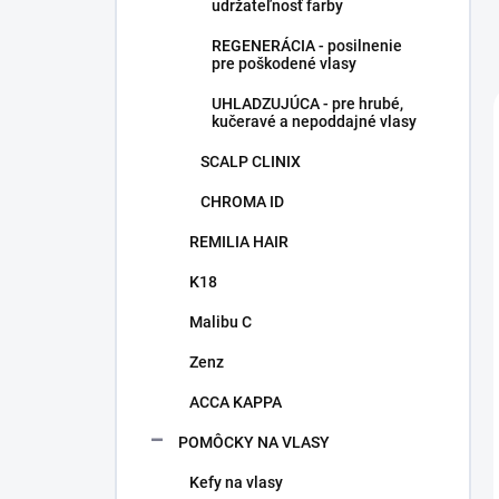
udržateľnosť farby
REGENERÁCIA - posilnenie
pre poškodené vlasy
UHLADZUJÚCA - pre hrubé,
kučeravé a nepoddajné vlasy
SCALP CLINIX
CHROMA ID
REMILIA HAIR
K18
Malibu C
Zenz
ACCA KAPPA
POMÔCKY NA VLASY
Kefy na vlasy