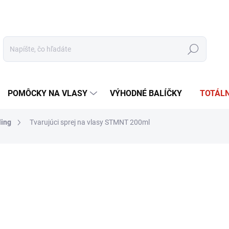
tudio
Oficiálna distribúcia
Obchodné podmienky
Reklamácia
Hľadať
POMÔCKY NA VLASY
VÝHODNÉ BALÍČKY
TOTÁLN
ing
Tvarujúci sprej na vlasy STMNT 200ml
otenia
ZNAČKA:
STMNT
€25,90
€21,06 bez DPH
Jednotková
VYPREDANÉ
cena: