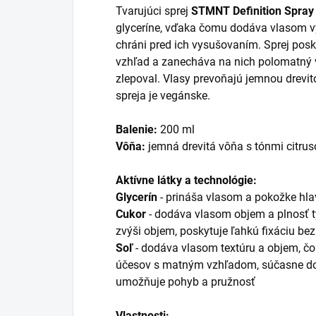
Tvarujúci sprej
STMNT Definition Spray
glyceríne, vďaka čomu dodáva vlasom vý
chráni pred ich vysušovaním. Sprej posk
vzhľad a zanecháva na nich polomatný vz
zlepoval. Vlasy prevoňajú jemnou drevit
spreja je vegánske.
Balenie:
200 ml
Vôňa:
jemná drevitá vôňa s tónmi citrus
Aktívne látky a technológie:
Glycerín
- prináša vlasom a pokožke hl
Cukor
- dodáva vlasom objem a plnosť tý
zvýši objem, poskytuje ľahkú fixáciu bez
Soľ
- dodáva vlasom textúru a objem, čo 
účesov s matným vzhľadom, súčasne do
umožňuje pohyb a pružnosť
Vlastnosti: