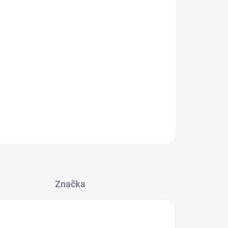
tion Spray
má zloženie založené na cukre, soli a
a vlasom výraznú štruktúru a tvar, a súčasne
vaním.
Značka