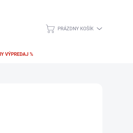
 a vrátenie tovaru
Podmienky ochrany osobných údajov
PRÁZDNY KOŠÍK
NÁKUPNÝ
KOŠÍK
Y VÝPREDAJ %