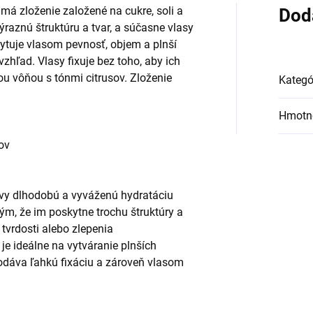
má zloženie založené na cukre, soli a
Dod
raznú štruktúru a tvar, a súčasne vlasy
ytuje vlasom pevnosť, objem a plnší
hľad. Vlasy fixuje bez toho, aby ich
ou vôňou s tónmi citrusov. Zloženie
Kategó
Hmotn
ov
avy dlhodobú a vyváženú hydratáciu
m, že im poskytne trochu štruktúry a
 tvrdosti alebo zlepenia
je ideálne na vytváranie plnších
dáva ľahkú fixáciu a zároveň vlasom