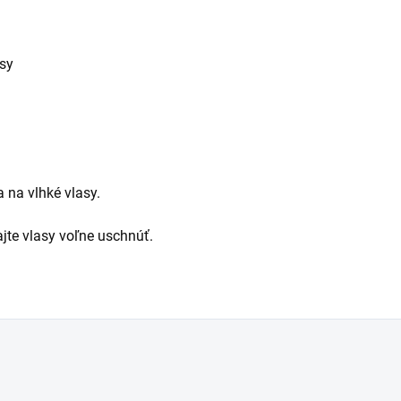
asy
 na vlhké vlasy.
ajte vlasy voľne uschnúť.