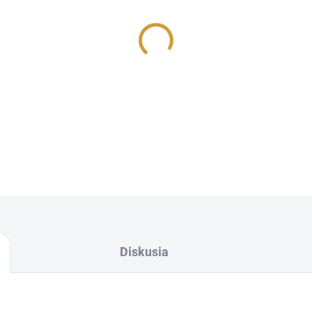
MOŽNOSTI DORUČENIA
Tvarujúci sprej
STMNT Defini
glyceríne, vďaka čomu dodáv
vlasy chráni pred ich vysušo
DETAILNÉ INFORMÁCIE
OPÝTAŤ SA
Diskusia