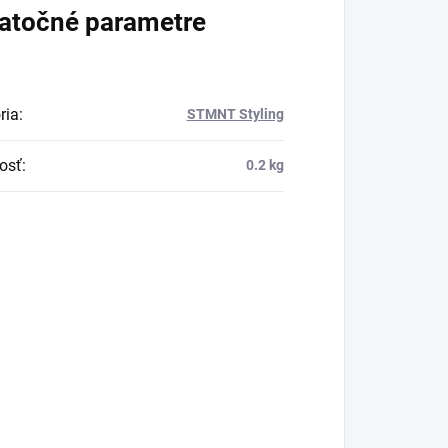
atočné parametre
ria
:
STMNT Styling
osť
:
0.2 kg