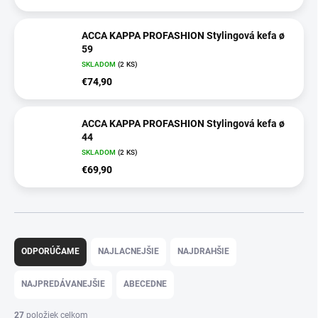
ACCA KAPPA PROFASHION Stylingová kefa ø
59
SKLADOM
(2 KS)
€74,90
ACCA KAPPA PROFASHION Stylingová kefa ø
44
SKLADOM
(2 KS)
€69,90
R
a
ODPORÚČAME
NAJLACNEJŠIE
NAJDRAHŠIE
d
e
NAJPREDÁVANEJŠIE
ABECEDNE
n
i
27
položiek celkom