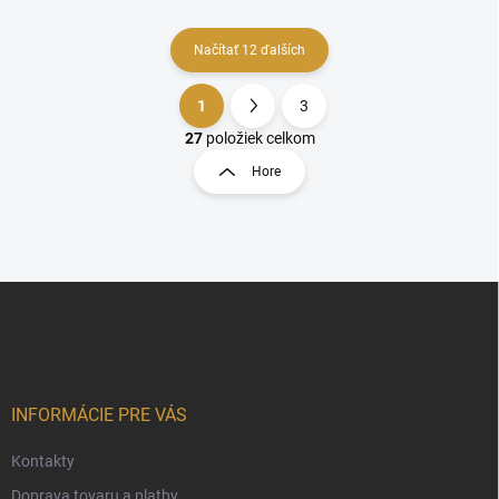
Načítať 12 ďalších
1
3
O
S
v
t
27
položiek celkom
l
r
Hore
á
á
d
n
a
k
c
o
i
e
v
Z
p
a
á
r
n
p
v
i
ä
k
e
t
y
v
i
INFORMÁCIE PRE VÁS
ý
e
p
Kontakty
i
s
Doprava tovaru a platby