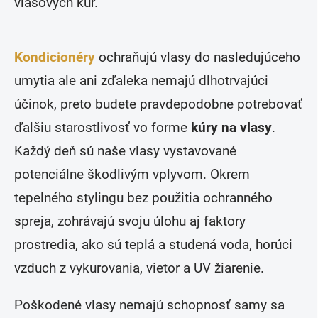
vlasových kúr.
c
i
e
p
Kondicionéry
ochraňujú vlasy do nasledujúceho
r
v
umytia ale ani zďaleka nemajú dlhotrvajúci
k
y
účinok, preto budete pravdepodobne potrebovať
v
ý
ďalšiu starostlivosť vo forme
kúry na vlasy
.
p
Každý deň sú naše vlasy vystavované
i
s
potenciálne škodlivým vplyvom. Okrem
u
tepelného stylingu bez použitia ochranného
spreja, zohrávajú svoju úlohu aj faktory
prostredia, ako sú teplá a studená voda, horúci
vzduch z vykurovania, vietor a UV žiarenie.
Poškodené vlasy nemajú schopnosť samy sa