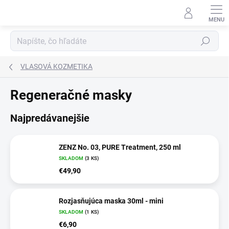
Prejsť
na
obsah
Hľadať
VLASOVÁ KOZMETIKA
Regeneračné masky
Najpredávanejšie
ZENZ No. 03, PURE Treatment, 250 ml
SKLADOM
(3 KS)
€49,90
Rozjasňujúca maska 30ml - mini
SKLADOM
(1 KS)
€6,90