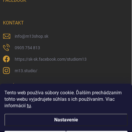
FACEBOOK
KONTAKT
info
@
m13shop.sk
0905 754 813
https://sk-sk.facebook.com/studiom13
m13.studio/
PRIJÍMAME ONLINE PLATBY
Tento web používa súbory cookie. Ďalším prechádzaním
tohto webu vyjadrujete súhlas s ich používaním. Viac
informácií
tu
.
Nastavenie
Copyright 2026
M13shop | Všetko pre vlasy
. Všetky práva vyhradené.