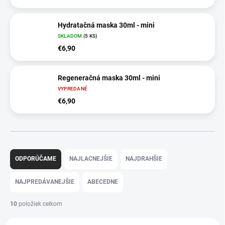
Hydratačná maska 30ml - mini
SKLADOM
(5 KS)
€6,90
Regeneračná maska 30ml - mini
VYPREDANÉ
€6,90
R
a
ODPORÚČAME
NAJLACNEJŠIE
NAJDRAHŠIE
d
e
NAJPREDÁVANEJŠIE
ABECEDNE
n
i
10
položiek celkom
e
V
p