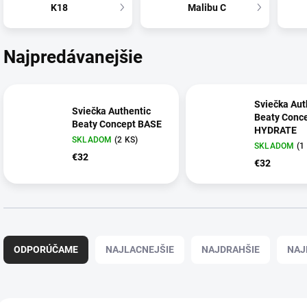
K18
Malibu C
Najpredávanejšie
Sviečka Aut
Sviečka Authentic
Beaty Conc
Beaty Concept BASE
HYDRATE
SKLADOM
(2 KS)
SKLADOM
(1
€32
€32
R
a
ODPORÚČAME
NAJLACNEJŠIE
NAJDRAHŠIE
NAJ
d
e
n
i
V