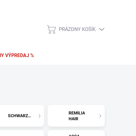
 a vrátenie tovaru
Podmienky ochrany osobných údajov
PRÁZDNY KOŠÍK
NÁKUPNÝ
KOŠÍK
Y VÝPREDAJ %
REMILIA
SCHWARZKOPF
HAIR