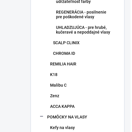
udržateľnosť farby
REGENERÁCIA - posilnenie
pre poškodené vlasy
UHLADZUJÚCA - pre hrubé,
kučeravé a nepoddajné vlasy
SCALP CLINIX
CHROMA ID
REMILIA HAIR
K18
Malibu C
Zenz
ACCA KAPPA
POMÔCKY NA VLASY
Kefy na vlasy