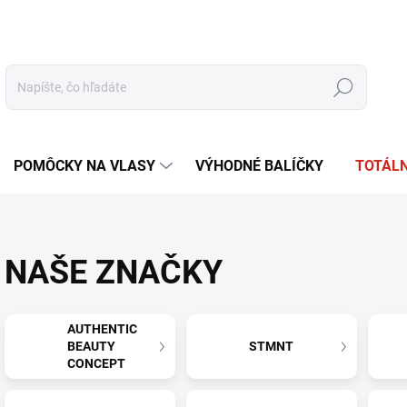
tudio
Oficiálna distribúcia
Obchodné podmienky
Reklamácia
Hľadať
POMÔCKY NA VLASY
VÝHODNÉ BALÍČKY
TOTÁLN
NAŠE ZNAČKY
AUTHENTIC
BEAUTY
STMNT
CONCEPT