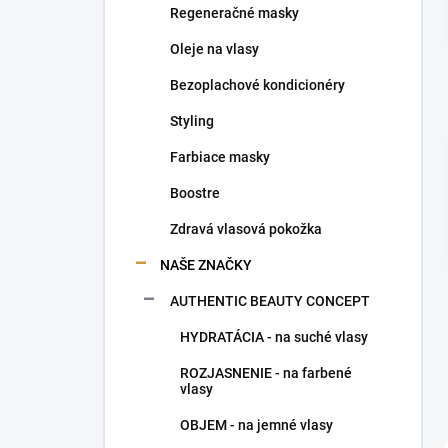
Regeneračné masky
e
l
Oleje na vlasy
Bezoplachové kondicionéry
Styling
Farbiace masky
Boostre
Zdravá vlasová pokožka
NAŠE ZNAČKY
AUTHENTIC BEAUTY CONCEPT
HYDRATÁCIA - na suché vlasy
ROZJASNENIE - na farbené
vlasy
OBJEM - na jemné vlasy