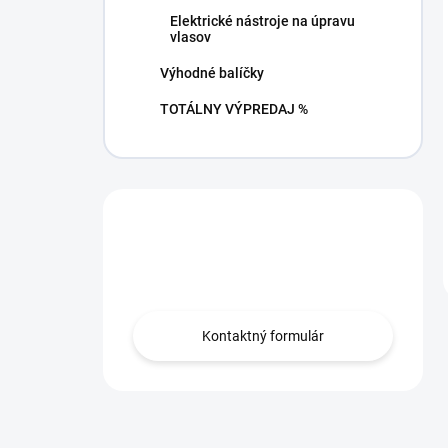
Elektrické nástroje na úpravu
vlasov
Výhodné balíčky
TOTÁLNY VÝPREDAJ %
Máte otázku?
Obráťte sa na nás.
Kontaktný formulár