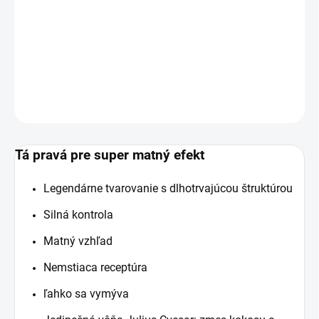
Matujúca pasta je jedinečná voľba so super matným
efektom. Kolekcia od Julius Cvesar.
DETAILNÉ INFORMÁCIE
OPÝTAŤ SA
Tá pravá pre super matný efekt
Legendárne tvarovanie s dlhotrvajúcou štruktúrou
Silná kontrola
Matný vzhľad
Nemstiaca receptúra
ľahko sa vymýva