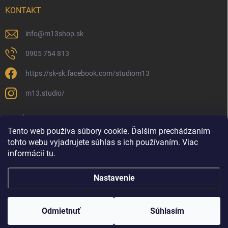
KONTAKT
info
@
m13shop.sk
0905 754 813
https://sk-sk.facebook.com/studiom13
m13.studio/
PRIJÍMAME ONLINE PLATBY
Tento web používa súbory cookie. Ďalším prechádzaním
tohto webu vyjadrujete súhlas s ich používaním. Viac
informácií
tu
.
Nastavenie
Copyright 2026
M13shop | Všetko pre vlasy
. Všetky práva vyhradené.
Upraviť nastavenie cookies
Odmietnuť
Súhlasím
Vytvoril Shoptet