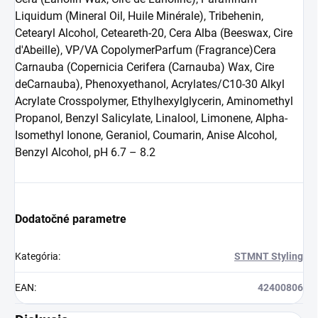
Liquidum (Mineral Oil, Huile Minérale), Tribehenin,
Cetearyl Alcohol, Ceteareth-20, Cera Alba (Beeswax, Cire
d'Abeille), VP/VA CopolymerParfum (Fragrance)Cera
Carnauba (Copernicia Cerifera (Carnauba) Wax, Cire
deCarnauba), Phenoxyethanol, Acrylates/C10-30 Alkyl
Acrylate Crosspolymer, Ethylhexylglycerin, Aminomethyl
Propanol, Benzyl Salicylate, Linalool, Limonene, Alpha-
Isomethyl Ionone, Geraniol, Coumarin, Anise Alcohol,
Benzyl Alcohol, pH 6.7 – 8.2
Dodatočné parametre
Kategória
:
STMNT Styling
EAN
:
42400806