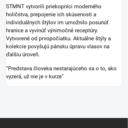
STMNT vytvorili priekopníci moderného
holičstva, prepojenie ich skúsenosti a
individuálnych štýlov im umožnilo posunúť
hranice a vyvinúť výnimočné receptúry.
Vytvorené od prvopočiatku. Aktuálne štýly a
kolekcie povyšujú pánsku úpravu vlasov na
ďalšiu úroveň.
“Predstava človeka nestarajúceho sa o to, ako
vyzerá, už nie je v kurze”
Z
á