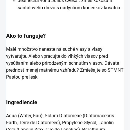
Jedinečná vôňa Julius Cvesar: zmes kokosu a
santalového dreva s nádychom korienkov kosatca.
Ako to funguje?
Malé množstvo naneste na suché vlasy a vlasy
vytvarujte. Alebo vpracujte do vlhkých vlasov pred
vysúšaním alebo prirodzeným schnutím vlasov. Dávate
prednosť menej matnému vzhľadu? Zmiešajte so STMNT
Pastou pre lesk.
Ingrediencie
Aqua (Water, Eau), Solum Diatomeae (Diatomaceous
Earth, Terre de Diatomées), Propylene Glycol, Lanolin
Cera (Lanolin Wax, Cire de Lanoline), Paraffinum