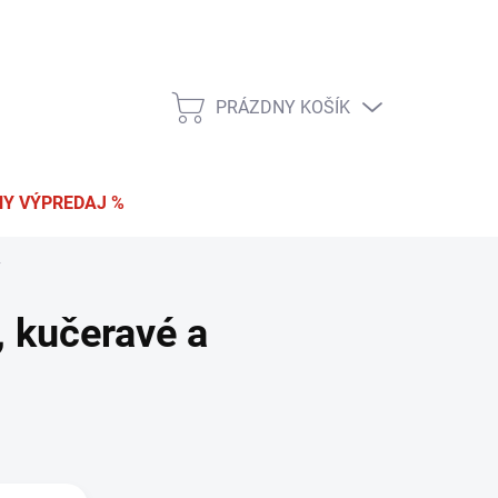
 a vrátenie tovaru
Podmienky ochrany osobných údajov
PRÁZDNY KOŠÍK
NÁKUPNÝ
KOŠÍK
Y VÝPREDAJ %
y
 kučeravé a