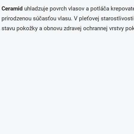
v
Ceramid
uhladzuje povrch vlasov a potláča krepovaten
l
á
prirodzenou súčasťou vlasu. V pleťovej starostlivost
d
a
stavu pokožky a obnovu zdravej ochrannej vrstvy po
c
i
e
p
r
v
k
y
v
ý
p
i
s
u