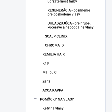
udržateľnosť farby
REGENERÁCIA - posilnenie
pre poškodené vlasy
UHLADZUJÚCA - pre hrubé,
kučeravé a nepoddajné vlasy
SCALP CLINIX
CHROMA ID
REMILIA HAIR
K18
Malibu C
Zenz
ACCA KAPPA
POMÔCKY NA VLASY
Kefy na vlasy