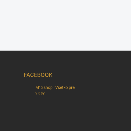
FACEBOOK
M13shop | Všetko pre
vlasy