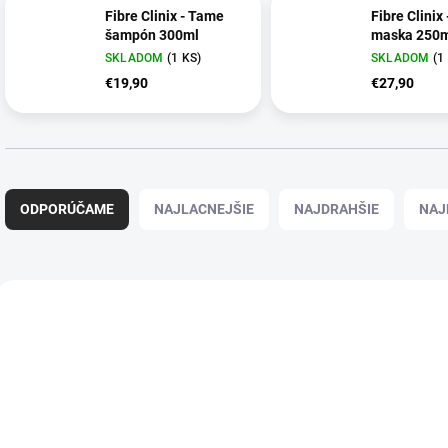
Fibre Clinix - Tame
Fibre Clinix
šampón 300ml
maska 250
SKLADOM
(1 KS)
SKLADOM
(1
€19,90
€27,90
R
a
ODPORÚČAME
NAJLACNEJŠIE
NAJDRAHŠIE
NAJ
d
e
n
i
V
e
ý
p
p
r
i
o
s
d
p
u
r
k
o