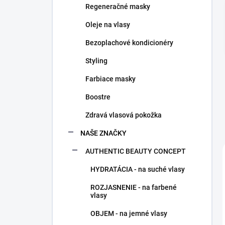
Regeneračné masky
e
l
Oleje na vlasy
Bezoplachové kondicionéry
Styling
Farbiace masky
Boostre
Zdravá vlasová pokožka
NAŠE ZNAČKY
AUTHENTIC BEAUTY CONCEPT
HYDRATÁCIA - na suché vlasy
ROZJASNENIE - na farbené
vlasy
OBJEM - na jemné vlasy