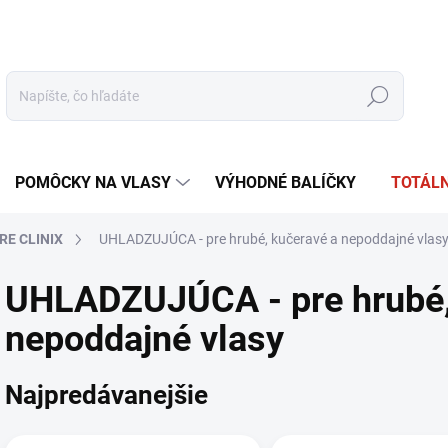
tudio
Oficiálna distribúcia
Obchodné podmienky
Reklamácia
Hľadať
POMÔCKY NA VLASY
VÝHODNÉ BALÍČKY
TOTÁLN
RE CLINIX
UHLADZUJÚCA - pre hrubé, kučeravé a nepoddajné vlas
UHLADZUJÚCA - pre hrubé,
nepoddajné vlasy
Najpredávanejšie