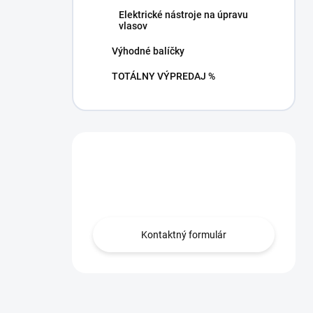
Elektrické nástroje na úpravu
vlasov
Výhodné balíčky
TOTÁLNY VÝPREDAJ %
Máte otázku?
Obráťte sa na nás.
Kontaktný formulár