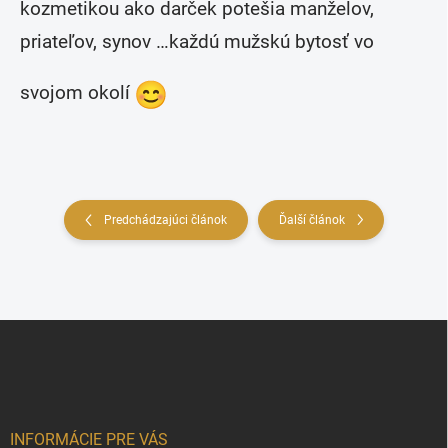
kozmetikou ako darček potešia manželov,
priateľov, synov …každú mužskú bytosť vo
svojom okolí
Predchádzajúci článok
Ďalší článok
Z
á
p
ä
t
i
INFORMÁCIE PRE VÁS