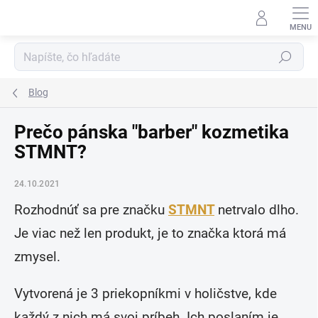
Prejsť
na
obsah
Hľadať
Blog
Prečo pánska "barber" kozmetika
STMNT?
24.10.2021
Rozhodnúť sa pre značku
STMNT
netrvalo dlho.
Je viac než len produkt, je to značka ktorá má
zmysel.
Vytvorená je 3 priekopníkmi v holičstve, kde
každý z nich má svoj príbeh. Ich poslaním je