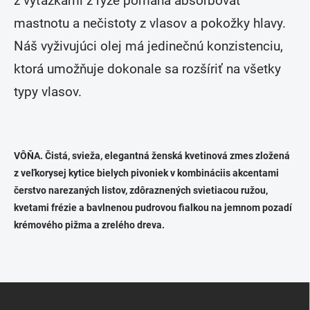
z výťažkami z ryže pomáha absorbovať
e
p
mastnotu a nečistoty z vlasov a pokožky hlavy.
r
v
Náš vyživujúci olej má jedinečnú konzistenciu,
k
ktorá umožňuje dokonale sa rozšíriť na všetky
y
v
typy vlasov.
ý
p
i
s
u
VÔŇA. Čistá, svieža, elegantná ženská kvetinová zmes zložená
z veľkorysej kytice bielych pivoniek v kombináciis akcentami
čerstvo narezaných listov, zdôraznených svietiacou ružou,
kvetami frézie a bavlnenou pudrovou fialkou na jemnom pozadí
krémového pižma a zrelého dreva.
Z
á