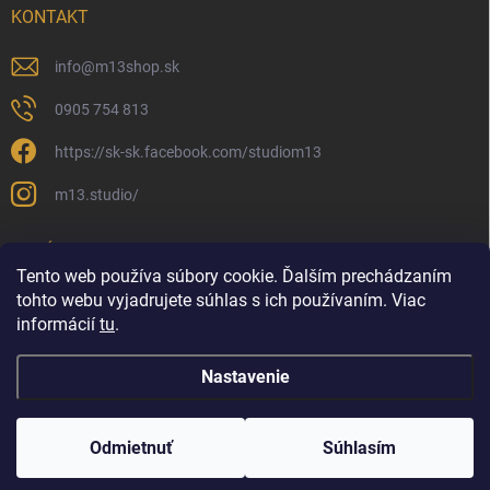
KONTAKT
info
@
m13shop.sk
0905 754 813
https://sk-sk.facebook.com/studiom13
m13.studio/
PRIJÍMAME ONLINE PLATBY
Tento web používa súbory cookie. Ďalším prechádzaním
tohto webu vyjadrujete súhlas s ich používaním. Viac
informácií
tu
.
Nastavenie
Copyright 2026
M13shop | Všetko pre vlasy
. Všetky práva vyhradené.
Upraviť nastavenie cookies
Odmietnuť
Súhlasím
Vytvoril Shoptet