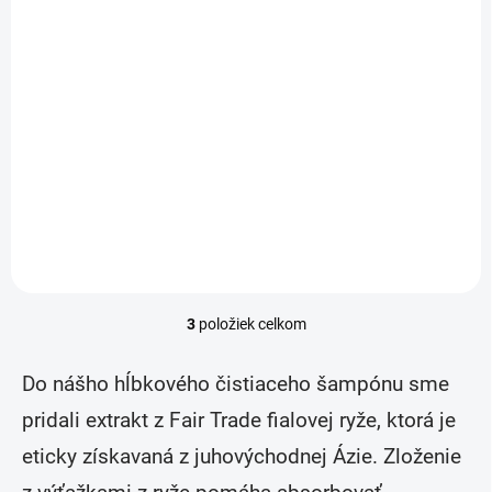
SKLADOM
(3 KS)
Hydratačná želé maska 200 ml
€40,50
Do košíka
Vegánska hydratačná želé maska od Authentic Beauty Concept je
určená na masáž pokožky hlavy a na hydratáciu vlasov zároveň.
3
položiek celkom
O
v
l
Do nášho hĺbkového čistiaceho šampónu sme
á
d
pridali extrakt z Fair Trade fialovej ryže, ktorá je
a
eticky získavaná z juhovýchodnej Ázie.
Zloženie
c
i