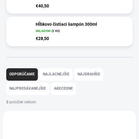
€40,50
Hĺbkovo čistiaci šampón 300ml
SKLADOM
(2 KS)
€28,50
R
a
ODPORÚČAME
NAJLACNEJŠIE
NAJDRAHŠIE
d
e
NAJPREDÁVANEJŠIE
ABECEDNE
n
i
3
položiek celkom
e
V
p
ý
r
p
o
i
d