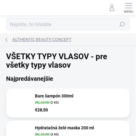
Prejsť
na
obsah
Hľadať
AUTHENTIC BEAUTY CONCEPT
VŠETKY TYPY VLASOV - pre
všetky typy vlasov
Najpredávanejšie
Bare šampón 300ml
SKLADOM
(2 KS)
€28,50
Hydratačná želé maska 200 ml
SKLADOM
(3 KS)