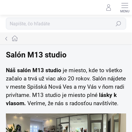
Prejsť
na
obsah
Hľadať
Domov
Salón M13 studio
Náš salón M13 studio
je miesto, kde to všetko
začalo a trvá už viac ako 20 rokov. Salón nájdete
v meste Spišská Nová
Ves a my Vás v ňom radi
privítame. M13 studio je
miesto plné
lásky k
vlasom.
Veríme, že nás s radosťou
navštívite.