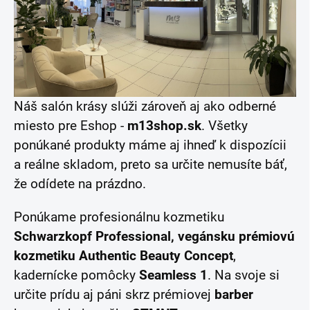
Náš salón krásy slúži zároveň aj ako odberné
miesto pre Eshop -
m13shop.sk
. Všetky
ponúkané produkty máme aj ihneď k dispozícii
a reálne skladom, preto sa určite nemusíte báť,
že odídete na prázdno.
Ponúkame profesionálnu kozmetiku
Schwarzkopf Professional, vegánsku
prémiovú
kozmetiku Authentic Beauty Concept
,
kadernícke pomôcky
Seamless 1
. Na svoje si
určite prídu aj páni skrz prémiovej
barber