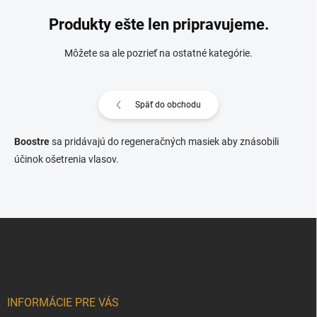
Produkty ešte len pripravujeme.
Môžete sa ale pozrieť na ostatné kategórie.
Späť do obchodu
Boostre
sa pridávajú do regeneračných masiek aby znásobili
účinok ošetrenia vlasov.
Z
á
p
ä
t
i
INFORMÁCIE PRE VÁS