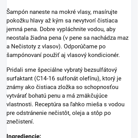
Šampón naneste na mokré vlasy, masírujte
pokožku hlavy až kým sa nevytvorí čistiaca
jemná pena. Dobre vypláchnite vodou, aby
neostala žiadna pena (v pene sa nachádza maz
a Nečistoty z vlasov). Odporúčame po
šampónovaní použiť aj vlasový kondicionér.
Pridali sme špeciálne vybratý bezsulfátový
surfaktant (C14-16 sulfonát olefínu), ktorý je
známy ako čistiaca zložka so schopnosťou
vytvárať bohatú penu a má zmäkčujúce
vlastnosti. Receptúra sa ľahko mieša s vodou
pre odstránenie nečistôt, oleja a stôp po
znečistení.
Ingrediencie: