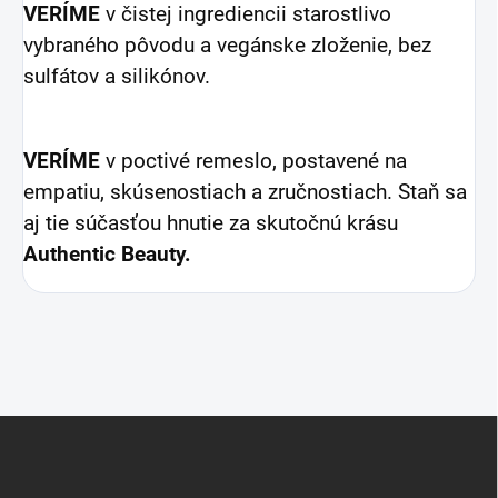
VERÍME
v čistej ingrediencii starostlivo
vybraného pôvodu a vegánske zloženie, bez
sulfátov a silikónov.
VERÍME
v poctivé remeslo, postavené na
empatiu, skúsenostiach a zručnostiach. Staň sa
aj tie súčasťou hnutie
za skutočnú krásu
Authentic Beauty.
Z
á
p