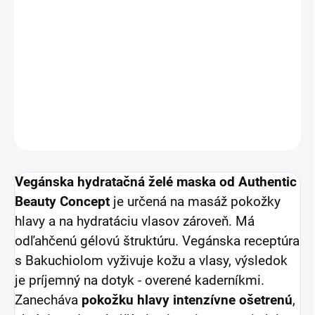
Vegánska hydratačná želé maska od Authentic Beauty
Concept
je určená na masáž pokožky hlavy a na
hydratáciu vlasov zároveň.
DETAILNÉ INFORMÁCIE
OPÝTAŤ SA
Vegánska hydratačná želé maska od Authentic
Beauty Concept
je určená na masáž pokožky
hlavy a na hydratáciu vlasov zároveň. Má
odľahčenú gélovú štruktúru. Vegánska receptúra
s Bakuchiolom vyživuje kožu a vlasy, výsledok
je príjemný na dotyk - overené kaderníkmi.
Zanecháva
pokožku hlavy intenzívne ošetrenú
,