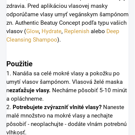
zdravia. Pred aplikáciou vlasovej masky
odporúčame vlasy umyť vegánskym šampónom
zn. Authentic Beatuy Concept podľa typu vašich
vlasov (
Glow
,
Hydrate
,
Replenish
alebo
Deep
Cleansing Shampoo
).
Použitie
1. Nanáša sa celé mokré vlasy a pokožku po
umytí vlasov šampónom. Vlasová želé maska
n
ezaťažuje vlasy.
Necháme pôsobiť 5-10 minút
a opláchneme.
2.
Potrebujete zvýrazniť vlnité vlasy?
Naneste
malé množstvo na mokré vlasy a nechajte
pôsobiť - neoplachujte - dodáte vlnám potrebnú
vlhkosť.