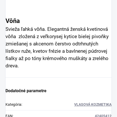
Vôňa
Svieža ľahká vôňa. Elegantná ženská kvetinová
vôňa zložená z veľkorysej kytice bielej pivoňky
zmiešanej s akcenom čerstvo odtrhnutých
lístkov ruže, kvetov frézie a bavlnenej púdrovej
fialky až po tóny krémového muškáty a zrelého
dreva.
Dodatočné parametre
Kategória
:
VLASOVÁ KOZMETIKA
EAN
:
42405412