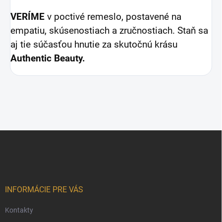
VERÍME
v poctivé remeslo, postavené na
empatiu, skúsenostiach a zručnostiach. Staň sa
aj tie súčasťou hnutie
za skutočnú krásu
Authentic Beauty.
Z
á
p
ä
t
i
INFORMÁCIE PRE VÁS
e
Kontakty