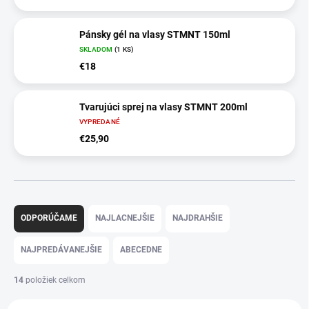
Pánsky gél na vlasy STMNT 150ml
SKLADOM
(1 KS)
€18
Tvarujúci sprej na vlasy STMNT 200ml
VYPREDANÉ
€25,90
R
a
ODPORÚČAME
NAJLACNEJŠIE
NAJDRAHŠIE
d
e
NAJPREDÁVANEJŠIE
ABECEDNE
n
i
14
položiek celkom
e
V
p