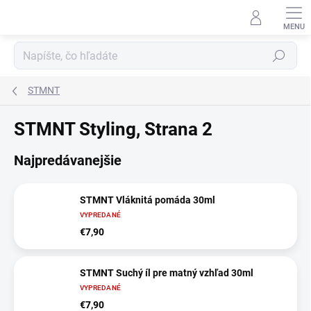
Prejsť
na
obsah
Hľadať
STMNT
STMNT Styling
, Strana 2
Najpredávanejšie
STMNT Vláknitá pomáda 30ml
VYPREDANÉ
€7,90
STMNT Suchý íl pre matný vzhľad 30ml
VYPREDANÉ
€7,90