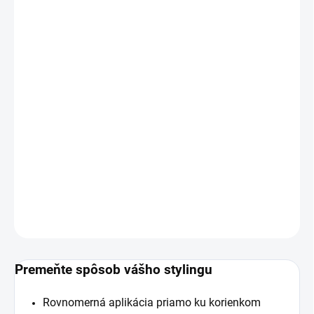
12.8.2026
MOŽNOSTI
DORUČENIA
−
+
Pridať do košíka
Premente spôsob vášho stylingu s jedinečným voskovým
púdrom od Stay Gold značky STMNT.
DETAILNÉ INFORMÁCIE
OPÝTAŤ SA
Premeňte spôsob vášho stylingu
Rovnomerná aplikácia priamo ku korienkom