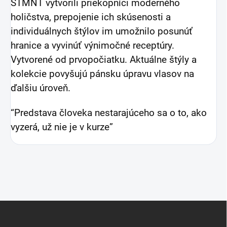
STMNT vytvorili priekopníci moderného
holičstva, prepojenie ich skúsenosti a
individuálnych štýlov im umožnilo posunúť
hranice a vyvinúť výnimočné receptúry.
Vytvorené od prvopočiatku. Aktuálne štýly a
kolekcie povyšujú pánsku úpravu vlasov na
ďalšiu úroveň.
“Predstava človeka nestarajúceho sa o to, ako
vyzerá, už nie je v kurze”
Z
á