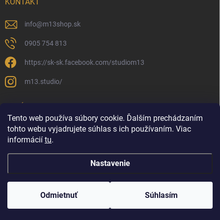
KONTAKT
info
@
m13shop.sk
0905 754 813
https://sk-sk.facebook.com/studiom13
m13.studio/
PRIJÍMAME ONLINE PLATBY
Tento web používa súbory cookie. Ďalším prechádzaním
tohto webu vyjadrujete súhlas s ich používaním. Viac
informácií
tu
.
Nastavenie
Copyright 2026
M13shop | Všetko pre vlasy
. Všetky práva vyhradené.
Upraviť nastavenie cookies
Odmietnuť
Súhlasím
Vytvoril Shoptet