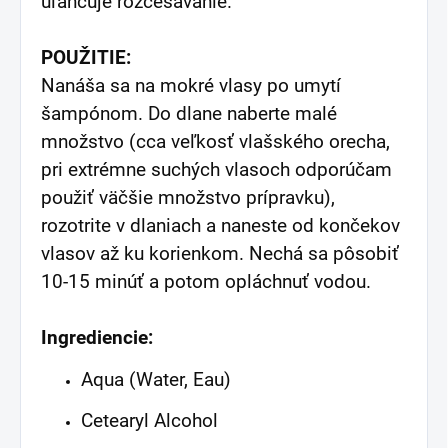
uľahčuje rozčesávanie.
POUŽITIE:
Nanáša sa na mokré vlasy po umytí
šampónom. Do dlane naberte malé
množstvo (cca veľkosť vlašského orecha,
pri extrémne suchých vlasoch odporúčam
použiť väčšie množstvo prípravku),
rozotrite v dlaniach a naneste od končekov
vlasov až ku korienkom. Nechá sa pôsobiť
10-15 minúť a potom opláchnuť vodou.
Ingrediencie:
Aqua (Water, Eau)
Cetearyl Alcohol