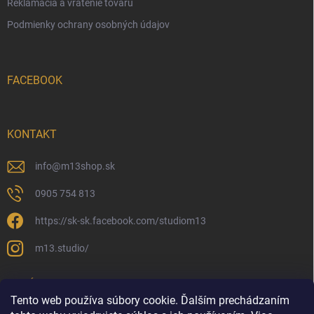
Reklamácia a vrátenie tovaru
Podmienky ochrany osobných údajov
FACEBOOK
KONTAKT
info
@
m13shop.sk
0905 754 813
https://sk-sk.facebook.com/studiom13
m13.studio/
PRIJÍMAME ONLINE PLATBY
Tento web používa súbory cookie. Ďalším prechádzaním