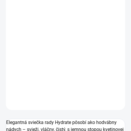
MÔŽEME
DORUČIŤ DO:
10.8.2026
MOŽNOSTI
DORUČENIA
−
+
Pridať do košíka
Elegantná sviečka rady Hydrate pôsobí ako hodvábny
nádych – svieži, vláčny, čistý, s jemnou stopou kvetinovej
sviežosti, manga a bazalky, spája prírodné materiály,
prémiový dizajn a jemnú vôňu.
DETAILNÉ INFORMÁCIE
OPÝTAŤ SA
Elegantná sviečka rady Hydrate pôsobí ako hodvábny
nádych – svieži, vláčny, čistý, s jemnou stopou kvetinovej