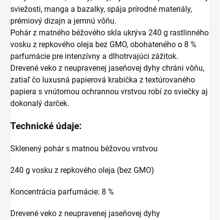
sviežosti, manga a bazalky, spája prírodné materiály,
prémiový dizajn a jemnú vôňu.
Pohár z matného béžového skla ukrýva 240 g rastlinného
vosku z repkového oleja bez GMO, obohateného o 8 %
parfumácie pre intenzívny a dlhotrvajúci zážitok.
Drevené veko z neupravenej jaseňovej dyhy chráni vôňu,
zatiaľ čo luxusná papierová krabička z textúrovaného
papiera s vnútornou ochrannou vrstvou robí zo sviečky aj
dokonalý darček.
Technické údaje:
Sklenený pohár s matnou béžovou vrstvou
240 g vosku z repkového oleja (bez GMO)
Koncentrácia parfumácie: 8 %
Drevené veko z neupravenej jaseňovej dyhy