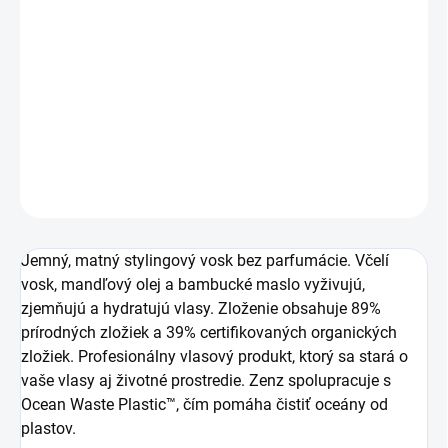
−
+
Pridať do košíka
Je efektívny stylingový vosk
bez parfumov pre všetky
typy vlasov.
DETAILNÉ INFORMÁCIE
OPÝTAŤ SA
Jemný, matný stylingový vosk bez parfumácie. Včelí
vosk, mandľový olej a bambucké maslo vyživujú,
zjemňujú a hydratujú vlasy. Zloženie obsahuje 89%
prírodných zložiek a 39% certifikovaných organických
zložiek. Profesionálny vlasový produkt, ktorý sa stará o
vaše vlasy aj životné prostredie. Zenz spolupracuje s
Ocean Waste Plastic™, čím pomáha čistiť oceány od
plastov.