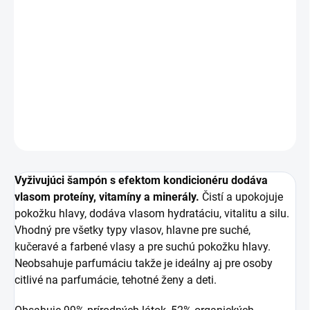
−
+
Pridať do košíka
Vyživujúci šampón s efektom kondicionéru dodáva
vlasom proteíny, vitamíny a minerály.
DETAILNÉ INFORMÁCIE
OPÝTAŤ SA
Vyživujúci šampón s efektom kondicionéru dodáva
vlasom proteíny, vitamíny a minerály.
Čistí a upokojuje
pokožku hlavy, dodáva vlasom hydratáciu, vitalitu a silu.
Vhodný pre všetky typy vlasov, hlavne pre suché,
kučeravé a farbené vlasy a pre suchú pokožku hlavy.
Neobsahuje parfumáciu takže je ideálny aj pre osoby
citlivé na parfumácie, tehotné ženy a deti.