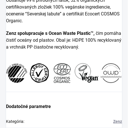
Obsahuje 99% prírodných látok, 52% organických
certifikovaných zložiek 100% vegánske ingrediencie,
ocenenie “Severskej labute” a certifikát Ecocert COSMOS
Organic.
Zenz spolupracuje s Ocean Waste Plastic™,
čím pomáha
čistiť oceány od plastov. Obal je: HDPE 100% recyklovaný
a vrchnák PP čiastočne recyklovaný.
Dodatočné parametre
Kategória
:
Zenz