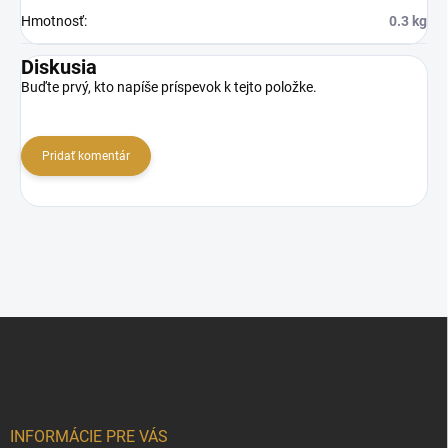
Hmotnosť
:
0.3 kg
Diskusia
Buďte prvý, kto napíše príspevok k tejto položke.
Pridať komentár
Z
á
p
ä
t
i
INFORMÁCIE PRE VÁS