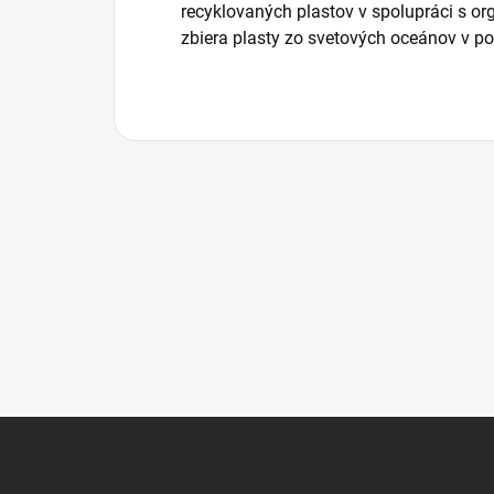
recyklovaných plastov v spolupráci s or
zbiera plasty zo svetových oceánov v p
Z
á
p