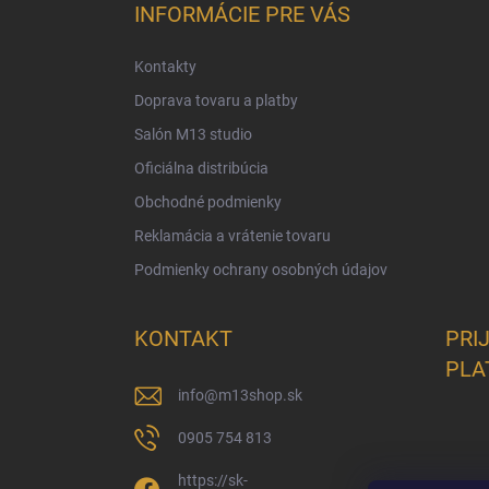
ä
INFORMÁCIE PRE VÁS
t
i
Kontakty
e
Doprava tovaru a platby
Salón M13 studio
Oficiálna distribúcia
Obchodné podmienky
Reklamácia a vrátenie tovaru
Podmienky ochrany osobných údajov
KONTAKT
PRI
PLA
info
@
m13shop.sk
0905 754 813
https://sk-