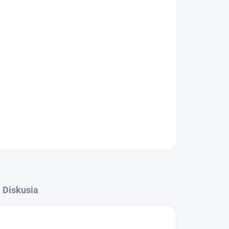
026
MOŽNOSTI DORUČENIA
Pridať do košíka
ciu, posilnenie a vitalitu všetkým typom vlasov,
mastným. Balíček je ďalej doplnený o šampón
odá dávku cenných minerálov a vitamínov.
Diskusia