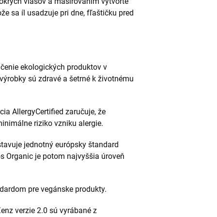
rých vlasov a masírovaním vytvorte
e sa íl usadzuje pri dne, fľaštičku pred
ačenie ekologických produktov v
 výrobky sú zdravé a šetrné k životnému
ia AllergyCertified zaručuje, že
nimálne riziko vzniku alergie.
avuje jednotný európsky štandard
os Organic je potom najvyššia úroveň
ardom pre vegánske produkty.
enz verzie 2.0 sú vyrábané z