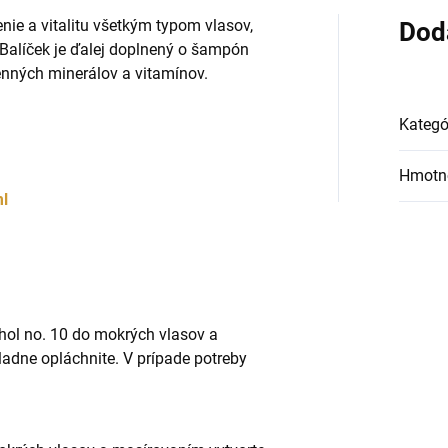
nie a vitalitu všetkým typom vlasov,
Dod
alíček je ďalej doplnený o šampón
enných minerálov a vitamínov.
Kategó
Hmotn
ml
l no. 10 do mokrých vlasov a
adne opláchnite. V prípade potreby