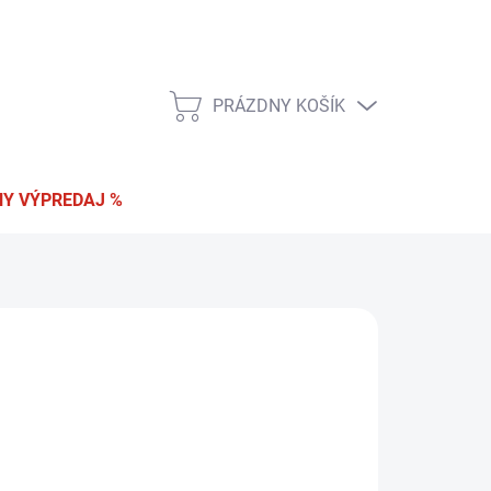
 a vrátenie tovaru
Podmienky ochrany osobných údajov
PRÁZDNY KOŠÍK
NÁKUPNÝ
KOŠÍK
Y VÝPREDAJ %