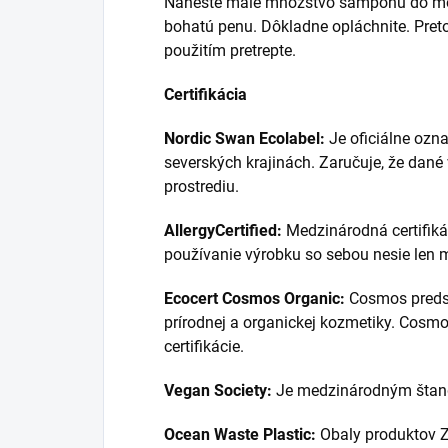
Naneste malé množstvo šampónu do mok
bohatú penu. Dôkladne opláchnite. Pretož
použitím pretrepte.
Certifikácia
Nordic Swan Ecolabel:
Je oficiálne ozn
severských krajinách. Zaručuje, že dané
prostrediu.
AllergyCertified:
Medzinárodná certifikác
používanie výrobku so sebou nesie len mi
Ecocert Cosmos Organic:
Cosmos predst
prírodnej a organickej kozmetiky. Cosm
certifikácie.
Vegan Society:
Je medzinárodným štand
Ocean Waste Plastic:
Obaly produktov Z