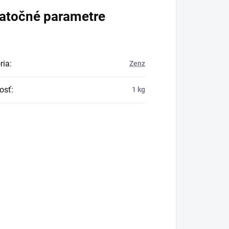
atočné parametre
ria
:
Zenz
osť
:
1 kg