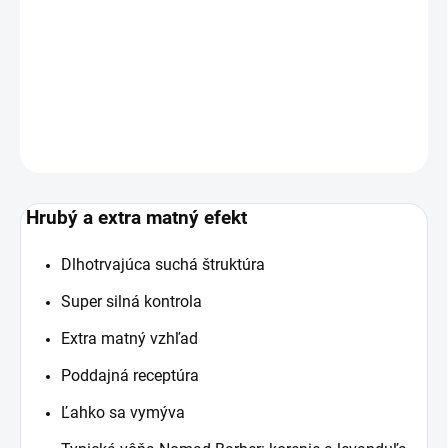
Suchý íl od STMNT - kolekcia Nomad Barber na hrubý a
extra matný efekt.
DETAILNÉ INFORMÁCIE
OPÝTAŤ SA
Hrubý a extra matný efekt
Dlhotrvajúca suchá štruktúra
Super silná kontrola
Extra matný vzhľad
Poddajná receptúra
Ľahko sa vymýva