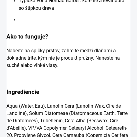
Typická vôňa Nomad Barber: korenie a levanduľa
so štipkou dreva
Ako to funguje?
Naberte na špičky prstov, zahrejte medzi dlaňami a
dôkladne trite, kým nie je produkt pružný. Naneste na
suché alebo vlhké vlasy.
Ingrediencie
Aqua (Water, Eau), Lanolin Cera (Lanolin Wax, Cire de
Lanoline), Solum Diatomeae (Diatomaceous Earth, Terre
de Diatomées), Tribehenin, Cera Alba (Beeswax, Cire
d'Abeille), VP/VA Copolymer, Cetearyl Alcohol, Ceteareth-
20, Propylene Glycol, Cera Carnauba (Copernicia Cerifera