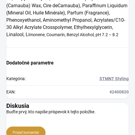
(Carnauba) Wax, Cire deCarnauba), Paraffinum Liquidum
(Mineral Oil, Huile Minérale), Parfum (Fragrance),
Phenoxyethanol, Aminomethyl Propanol, Acrylates/C10-
30 Alkyl Acrylate Crosspolymer, Ethylhexylglycerin,
Linalool, Li
monene, Coumarin, Benzyl Alcohol, pH 7.2 – 8.2
Dodatočné parametre
Kategória
:
STMNT Styling
EAN
:
42400820
Diskusia
Buďte prvý, kto napíše príspevok k tejto položke.
Pridať komentár