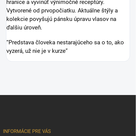
hranice a vyvinúť výnimočné receptúry.
Vytvorené od prvopočiatku. Aktuálne štýly a
kolekcie povyšujú pánsku úpravu vlasov na
ďalšiu úroveň.
“Predstava človeka nestarajúceho sa o to, ako
vyzerá, už nie je v kurze”
Z
á
p
ä
t
i
INFORMÁCIE PRE VÁS