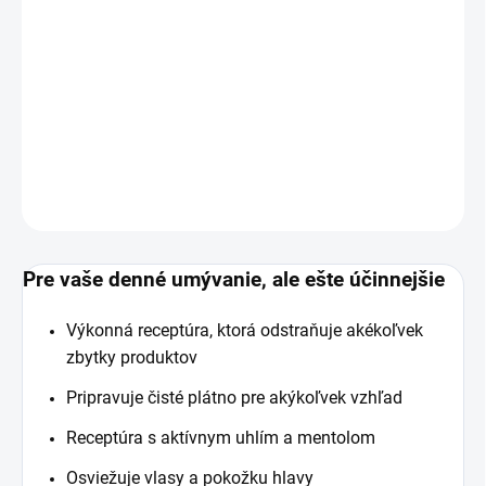
Šampón na vlasy od prémiovej pánskej kozmetiky
STMNT.
DETAILNÉ INFORMÁCIE
OPÝTAŤ SA
Pre vaše denné umývanie, ale ešte účinnejšie
Výkonná receptúra, ktorá odstraňuje akékoľvek
zbytky produktov
Pripravuje čisté plátno pre akýkoľvek vzhľad
Receptúra s aktívnym uhlím a mentolom
Osviežuje vlasy a pokožku hlavy