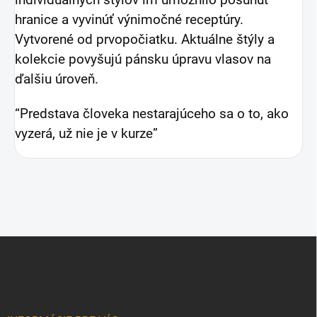
individuálnych štýlov im umožnilo posunúť
hranice a vyvinúť výnimočné receptúry.
Vytvorené od prvopočiatku. Aktuálne štýly a
kolekcie povyšujú pánsku úpravu vlasov na
ďalšiu úroveň.
“Predstava človeka nestarajúceho sa o to, ako
vyzerá, už nie je v kurze”
Z
á
p
ä
t