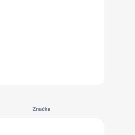
026
MOŽNOSTI DORUČENIA
Pridať do košíka
Značka