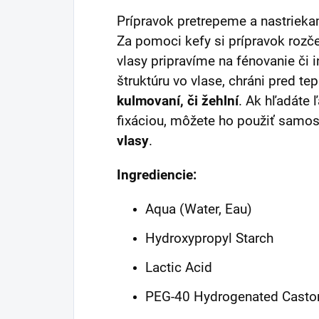
Prípravok pretrepeme a nastriek
Za pomoci kefy si prípravok rozč
vlasy pripravíme na fénovanie či i
štruktúru vo vlase, chráni pred t
kulmovaní, či žehlní
. Ak hľadáte 
fixáciou, môžete ho použiť samos
vlasy
.
Ingrediencie:
Aqua (Water, Eau)
Hydroxypropyl Starch
Lactic Acid
PEG-40 Hydrogenated Castor