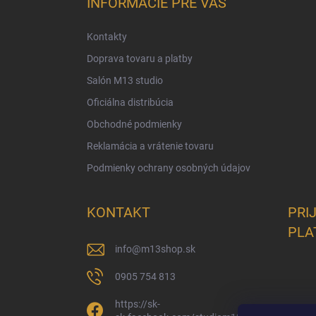
INFORMÁCIE PRE VÁS
t
i
Kontakty
e
Doprava tovaru a platby
Salón M13 studio
Oficiálna distribúcia
Obchodné podmienky
Reklamácia a vrátenie tovaru
Podmienky ochrany osobných údajov
KONTAKT
PRI
PLA
info
@
m13shop.sk
0905 754 813
https://sk-