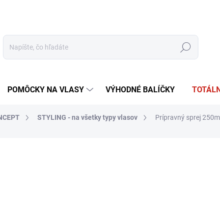
tudio
Oficiálna distribúcia
Obchodné podmienky
Reklamácia
Hľadať
POMÔCKY NA VLASY
VÝHODNÉ BALÍČKY
TOTÁLN
NCEPT
STYLING - na všetky typy vlasov
Prípravný sprej 250m
otenia
ZNAČKA:
AUTHENTIC BEAUTY CONCEPT
€30,50
€24,80 bez DPH
Jednotková
SKLADOM
(1 KS)
cena: