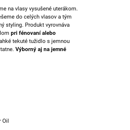
ame na vlasy vysušené uterákom.
ešeme do celých vlasov a tým
ný styling. Produkt vyrovnáva
eplom
pri fénovaní alebo
ľahké tekuté tužidlo s jemnou
tatne.
Výborný aj na jemné
 Oil