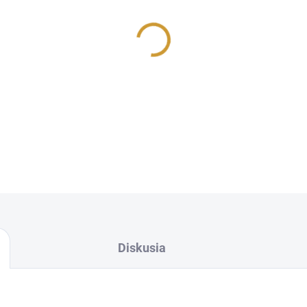
MÔŽEME DORUČIŤ DO:
10.8.2
−
+
DETAILNÉ INFORMÁCIE
OPÝTAŤ SA
Diskusia