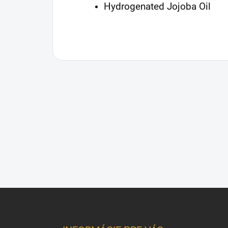
Hydrogenated Jojoba Oil
Z
á
p
ä