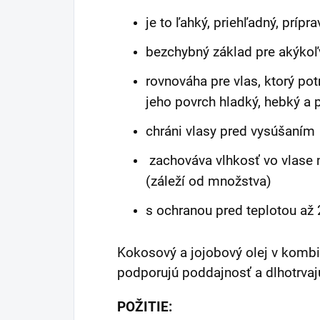
je to ľahký, priehľadný, prípr
bezchybný základ pre akýkoľ
rovnováha pre vlas, ktorý pot
jeho povrch hladký, hebký a
chráni vlasy pred vysúšaním
zachováva vlhkosť vo vlase m
(záleží od množstva)
s ochranou pred teplotou až 
Kokosový a jojobový olej v kombi
podporujú poddajnosť a dlhotrvajú
POŽITIE: