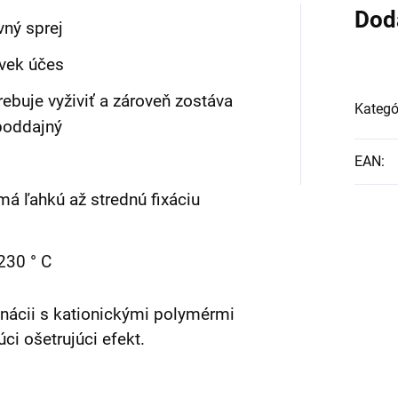
Dod
avný sprej
vek účes
rebuje vyživiť a zároveň zostáva
Kategó
 poddajný
EAN
:
á ľahkú až strednú fixáciu
230 ° C
nácii s kationickými polymérmi
ci ošetrujúci efekt.