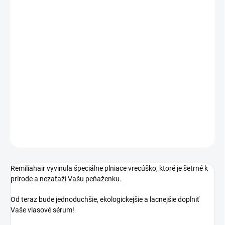
10.8.2026
MOŽNOSTI
DORUČENIA
−
+
Pridať do košíka
Remiliahair vyvinula špeciálne plniace vrecúško, ktoré je šetrné
k prírode a nezaťaží Vašu peňaženku.
DETAILNÉ INFORMÁCIE
OPÝTAŤ SA
Remiliahair vyvinula špeciálne plniace vrecúško, ktoré je šetrné k
prírode a nezaťaží Vašu peňaženku.
Od teraz bude jednoduchšie, ekologickejšie a lacnejšie doplniť
Vaše vlasové sérum!