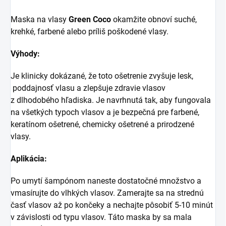
Maska na vlasy
Green Coco
okamžite obnoví suché,
krehké, farbené alebo príliš poškodené vlasy.
Výhody:
Je klinicky dokázané, že toto ošetrenie zvyšuje lesk,
poddajnosť vlasu a zlepšuje zdravie vlasov
z dlhodobého hľadiska. Je navrhnutá tak, aby fungovala
na všetkých typoch vlasov a je bezpečná pre farbené,
keratínom ošetrené, chemicky ošetrené a prirodzené
vlasy.
Aplikácia:
Po umytí šampónom naneste dostatočné množstvo a
vmasírujte do vlhkých vlasov. Zamerajte sa na strednú
časť vlasov až po končeky a nechajte pôsobiť 5-10 minút
v závislosti od typu vlasov. Táto maska by sa mala