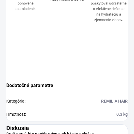
Dodatočné parametre
Kategória
:
REMILIA HAIR
Hmotnosť
:
0.3 kg
Diskusia
Buďte prvý, kto napíše príspevok k tejto položke.