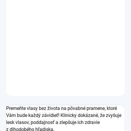
MÔŽEME
DORUČIŤ DO:
11.8.2026
MOŽNOSTI
DORUČENIA
−
+
Pridať do košíka
Premeňte vlasy bez života na pôvabné pramene, ktoré
Vám bude každý závidieť!
DETAILNÉ INFORMÁCIE
OPÝTAŤ SA
Premeňte vlasy bez života na pôvabné pramene, ktoré
Vám bude každý závidieť!
Klinicky dokázané, že zvyšuje
lesk vlasov, poddajnosť a zlepšuje ich zdravie
z dlhodobého hľadiska.