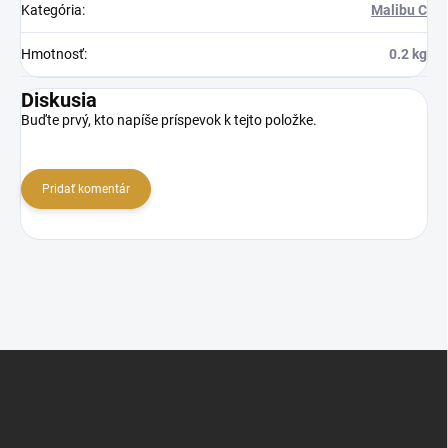
Kategória
:
Malibu C
Hmotnosť
:
0.2 kg
Diskusia
Buďte prvý, kto napíše príspevok k tejto položke.
Pridať komentár
Z
á
p
ä