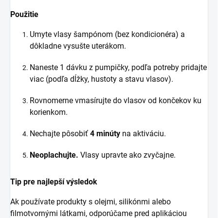
Použitie
Umyte vlasy šampónom (bez kondicionéra) a
dôkladne vysušte uterákom.
Naneste 1 dávku z pumpičky, podľa potreby pridajte
viac (podľa dĺžky, hustoty a stavu vlasov).
Rovnomerne vmasírujte do vlasov od končekov ku
korienkom.
Nechajte pôsobiť
4 minúty
na aktiváciu.
Neoplachujte.
Vlasy upravte ako zvyčajne.
Tip pre najlepší výsledok
Ak používate produkty s olejmi, silikónmi alebo
filmotvornými látkami, odporúčame pred aplikáciou