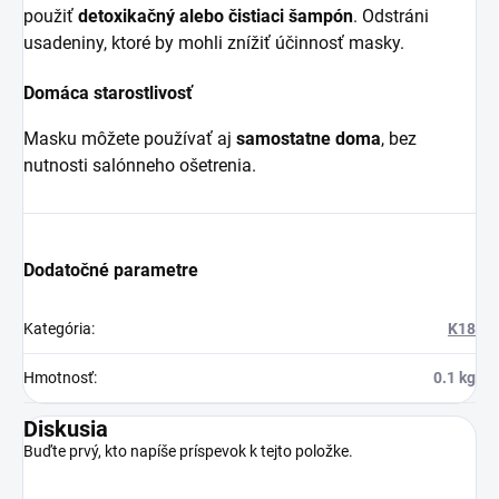
použiť
detoxikačný alebo čistiaci šampón
. Odstráni
usadeniny, ktoré by mohli znížiť účinnosť masky.
Domáca starostlivosť
Masku môžete používať aj
samostatne doma
, bez
nutnosti salónneho ošetrenia.
Dodatočné parametre
Kategória
:
K18
Hmotnosť
:
0.1 kg
Diskusia
Buďte prvý, kto napíše príspevok k tejto položke.