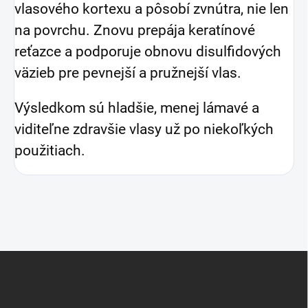
vlasového kortexu a pôsobí zvnútra, nie len
na povrchu.
Znovu prepája keratínové
reťazce a podporuje obnovu disulfidových
väzieb pre pevnejší a pružnejší vlas.
Výsledkom sú hladšie, menej lámavé a
viditeľne zdravšie vlasy už po niekoľkých
použitiach.
Z
á
p
ä