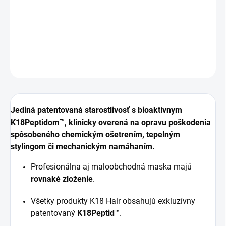
ošetrením, tepelným stylingom či mechanickým
namáhaním.
DETAILNÉ INFORMÁCIE
OPÝTAŤ SA
Jediná patentovaná starostlivosť s bioaktívnym
K18Peptidom™
, klinicky overená na opravu poškodenia
spôsobeného chemickým ošetrením, tepelným
stylingom či mechanickým namáhaním.
Profesionálna aj maloobchodná maska majú
rovnaké zloženie
.
Všetky produkty K18 Hair obsahujú exkluzívny
patentovaný
K18Peptid™
.