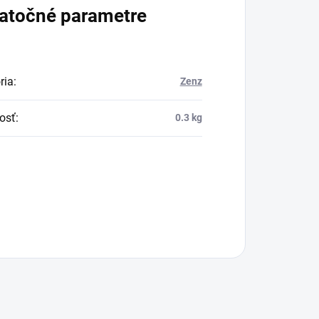
atočné parametre
ria
:
Zenz
osť
:
0.3 kg