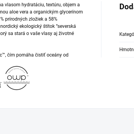
a vlasom hydratáciu, textúru, objem a
Dod
vanou aloe vera a organickým glycerínom
8% prírodných zložiek a 58%
nordický ekologický štítok “severská
orý sa stará o vaše vlasy aj životné
Kategó
Hmotn
c™, čím pomáha čistiť oceány od