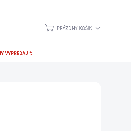
 a vrátenie tovaru
Podmienky ochrany osobných údajov
PRÁZDNY KOŠÍK
NÁKUPNÝ
KOŠÍK
Y VÝPREDAJ %