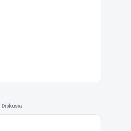
026
MOŽNOSTI DORUČENIA
Pridať do košíka
ácie.
Diskusia