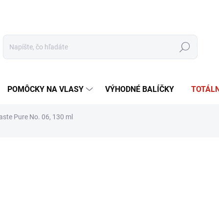
tudio
Oficiálna distribúcia
Obchodné podmienky
Reklamácia
Hľadať
POMÔCKY NA VLASY
VÝHODNÉ BALÍČKY
TOTÁLN
aste Pure No. 06, 130 ml
otenia
ZNAČKA:
ZENZ
€29,20
€23,74 bez DPH
Jednotková
SKLADOM
(2 KS)
cena: