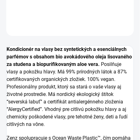
za studena a biopurifikovaným aloe vera.
DETAILNÉ INFORMÁCIE
OPÝTAŤ SA
Kondicionér na vlasy bez syntetických a esenciálnych
parfémov s obsahom bio avokádového oleja lisovaného
za studena a biopurifikovaným aloe vera.
Posilňuje
vlasy a pokožku hlavy. Má 99% prírodných látok a 87%
certifikovaných organických zložiek. 100% vegan.
Profesionálny produkt, ktorý sa stará o vaše vlasy aj
životné prostredie. Má nordický ekologický štítok
“severská labuť” a certifikát antialergénneho zloženia
“AlergyCertified”. Vhodný pre citlivú pokožku hlavy a aj
chemicky poškodené vlasy, pre tehotné ženy, deti a ľudí
citlivých na vône.
Zenz spolupracuje s Ocean Waste Plastic™, čím pomáha