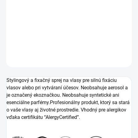
−
+
Pridať do košíka
tylingový a fixačný sprej na vlasy pre silnú fixáciu vlasov
alebo pri vytváraní účesov.
DETAILNÉ INFORMÁCIE
OPÝTAŤ SA
Stylingový a fixačný sprej na vlasy pre silnú fixáciu
vlasov alebo pri vytváraní účesov. Neobsahuje aerosol a
je označený ekoznačkou. Neobsahuje syntetické ani
esenciálne parfémy.Profesionálny produkt, ktorý sa stará
o vaše vlasy aj životné prostredie. Vhodný pre alergikov
vďaka certifikátu “AlergyCertified”.