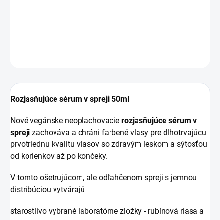
prvotriednu kvalitu vlasov so zdravým leskom a sýtosťou
od korienkov až po končeky.
DETAILNÉ INFORMÁCIE
OPÝTAŤ SA
Rozjasňujúce sérum v spreji 50ml
Nové vegánske neoplachovacie
rozjasňujúce sérum v
spreji
zachováva a chráni farbené vlasy pre dlhotrvajúcu
prvotriednu kvalitu vlasov so zdravým leskom a sýtosťou
od korienkov až po končeky.
V tomto ošetrujúcom, ale odľahčenom spreji s jemnou
distribúciou vytvárajú
starostlivo vybrané laboratórne zložky - rubínová riasa a