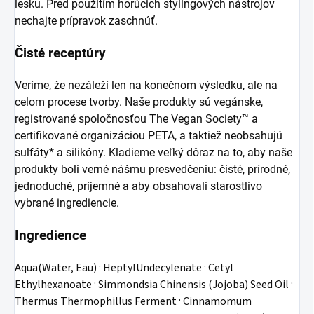
lesku. Pred použitím horúcich stylingových nástrojov
nechajte prípravok zaschnúť.
Čisté receptúry
Veríme, že nezáleží len na konečnom výsledku, ale na
celom procese tvorby. Naše produkty sú vegánske,
registrované spoločnosťou The Vegan Society™ a
certifikované organizáciou PETA, a taktiež neobsahujú
sulfáty* a silikóny. Kladieme veľký dôraz na to, aby naše
produkty boli verné nášmu presvedčeniu: čisté, prírodné,
jednoduché, príjemné a aby obsahovali starostlivo
vybrané ingrediencie.
Ingredience
Aqua(Water, Eau) · HeptylUndecylenate · Cetyl
Ethylhexanoate · Simmondsia Chinensis (Jojoba) Seed Oil ·
Thermus Thermophillus Ferment · Cinnamomum