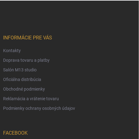
Z
á
p
ä
t
i
INFORMÁCIE PRE VÁS
e
Kontakty
Doprava tovaru a platby
Salón M13 studio
Oficiálna distribúcia
Obchodné podmienky
Reklamácia a vrátenie tovaru
Podmienky ochrany osobných údajov
FACEBOOK