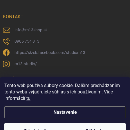
KONTAKT
info
@
m13shop.sk
0905 754 813
https://sk-sk.facebook.com/studiom13
m13.studio/
PRIJÍMAME ONLINE PLATBY
Tento web používa súbory cookie. Ďalším prechádzaním
tohto webu vyjadrujete súhlas s ich používaním. Viac
informácií
tu
.
Nastavenie
Copyright 2026
M13shop | Všetko pre vlasy
. Všetky práva vyhradené.
Upraviť nastavenie cookies