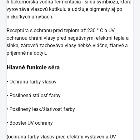
hlbokomorská vodná fermentácia - silnú symbiózu, ktorá
vyrovnáva vlasovú kutikulu a udržuje pigmenty aj po
niekoľkých umytiach.
Receptúra ​​s ochranu pred teplom až 230 ° C a UV
ochranou chráni vlasy pred negatívnymi efektmi tepla a
slnka, zároveň zachováva vlasy hebké, vláčne, žiarivé a
príjemné na dotyk.
Hlavné funkcie séra
• Ochrana farby vlasov
• Posilnená stálosť farby
• Posilnený lesk/žiarivosť farby
• Booster UV ochrany
(ochrana farby vlasov pred efektmi vystavenia UV