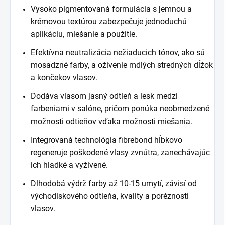
Vysoko pigmentovaná formulácia s jemnou a
krémovou textúrou zabezpečuje jednoduchú
aplikáciu, miešanie a použitie.
Efektívna neutralizácia nežiaducich tónov, ako sú
mosadzné farby, a oživenie mdlých stredných dĺžok
a končekov vlasov.
Dodáva vlasom jasný odtieň a lesk medzi
farbeniami v salóne, pričom ponúka neobmedzené
možnosti odtieňov vďaka možnosti miešania.
Integrovaná technológia fibrebond hĺbkovo
regeneruje poškodené vlasy zvnútra, zanechávajúc
ich hladké a vyživené.
Dlhodobá výdrž farby až 10-15 umytí, závisí od
východiskového odtieňa, kvality a poréznosti
vlasov.