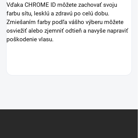
Vďaka CHROME ID môžete zachovať svoju
farbu sítu, lesklú a zdravú po celú dobu.
Zmiešaním farby podľa vášho výberu môžete
osviežiť alebo zjemniť odtieň a navyše napraviť
poškodenie vlasu.
Z
á
p
ä