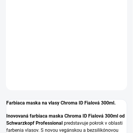
MÔŽEME
DORUČIŤ DO:
11.8.2026
MOŽNOSTI
DORUČENIA
−
+
Pridať do košíka
Farbiaca maska na vlasy Chroma ID Fialová 300ml.
DETAILNÉ INFORMÁCIE
OPÝTAŤ SA
Farbiaca maska na vlasy Chroma ID Fialová 300ml.
Inovovaná farbiaca maska Chroma ID Fialová 300ml od
Schwarzkopf Professional
predstavuje pokrok v oblasti
farbenia vlasov. S novou vegánskou a bezsilikónovou