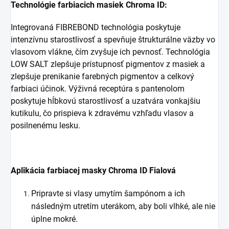
Technológie farbiacich masiek Chroma ID:
Integrovaná FIBREBOND technológia poskytuje
intenzívnu starostlivosť a spevňuje štrukturálne väzby vo
vlasovom vlákne, čím zvyšuje ich pevnosť. Technológia
LOW SALT zlepšuje prístupnosť pigmentov z masiek a
zlepšuje prenikanie farebných pigmentov a celkový
farbiaci účinok. Výživná receptúra s pantenolom
poskytuje hĺbkovú starostlivosť a uzatvára vonkajšiu
kutikulu, čo prispieva k zdravému vzhľadu vlasov a
posilnenému lesku.
Aplikácia farbiacej masky Chroma ID Fialová
Pripravte si vlasy umytím šampónom a ich
následným utretím uterákom, aby boli vlhké, ale nie
úplne mokré.